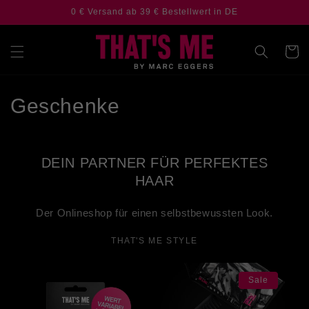
Direkt
0 € Versand ab 39 € Bestellwert in DE
zum
Inhalt
Warenko
K
Geschenke
a
t
DEIN PARTNER FÜR PERFEKTES
HAAR
e
g
Der Onlineshop für einen selbstbewussten Look.
o
THAT'S ME STYLE
r
Sale
i