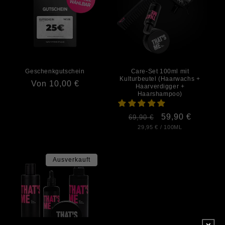
e
:
Geschenkgutschein
Care-Set 100ml mit
Kulturbeutel (Haarwachs +
Normaler
Von 10,00 €
Haarverdigger +
Haarshampoo)
Preis
Normaler
Verkaufspreis
59,90 €
69,90 €
GRUNDPREIS
PRO
29,95 €
/
100ML
Preis
Ausverkauft