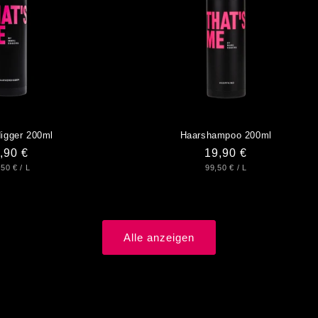
igger 200ml
Haarshampoo 200ml
rmaler
,90 €
Normaler
19,90 €
UNDPREIS
PRO
GRUNDPREIS
PRO
,50 €
/
L
99,50 €
/
L
eis
Preis
Alle anzeigen