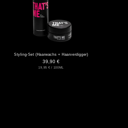
Styling-Set (Haarwachs + Haarverdigger)
Normaler
39,90 €
GRUNDPREIS
PRO
19,95 €
/
100ML
Preis