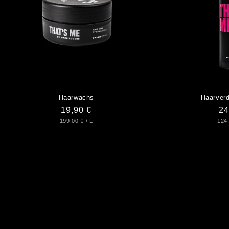
Haarwachs
Haarverd
Normaler
19,90 €
No
24
GRUNDPREIS
PRO
GR
199,00 €
/
L
124
Preis
Pr